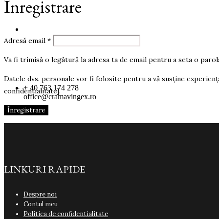
Înregistrare
Login / Register
Obligatoriu
Adresă email
*
Va fi trimisă o legătură la adresa ta de email pentru a seta o parol
Datele dvs. personale vor fi folosite pentru a vă susține experiența 
+ 40 763 174 278
confidentialitate].
office@cramavingex.ro



Înregistrare
LINKURI RAPIDE
Despre noi
Contul meu
Politica de confidentialitate