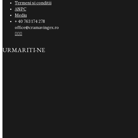
Termeni si conditii
ANPC
Mediu
+ 40 763 174 278
office@cramavingex.ro



URMARITI-NE