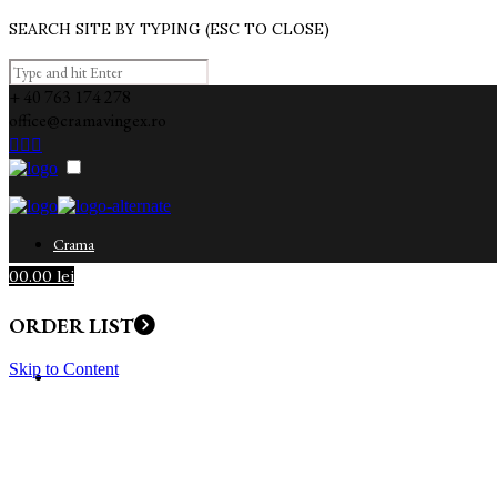
SEARCH SITE BY TYPING (ESC TO CLOSE)
+ 40 763 174 278
office@cramavingex.ro



Crama
0
0.00
lei
ORDER LIST
Skip to Content
Vinurile Noastre