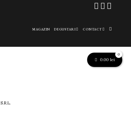



MAGAZIN
DEGUSTARI
CONTACT
0
0.00
lei
.R.L.