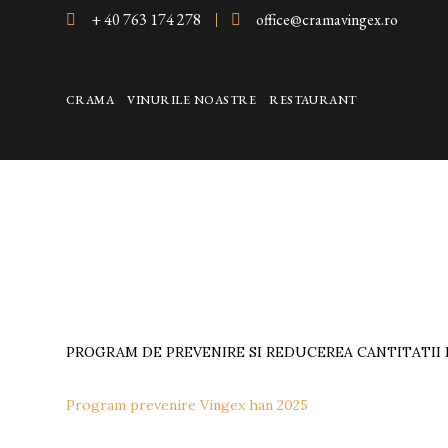
+ 40 763 174 278
office@cramavingex.ro
CRAMA
VINURILE NOASTRE
RESTAURANT
PROGRAM DE PREVENIRE SI REDUCEREA CANTITATII DE
Program prevenire Vingex han 2025