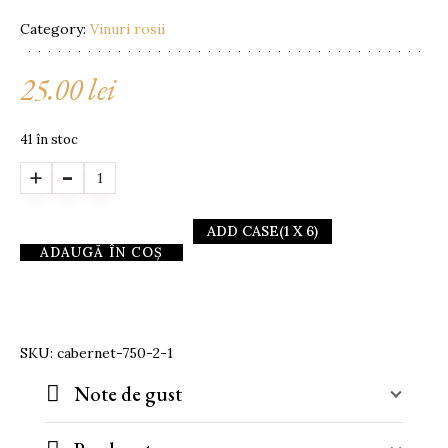
Category:
Vinuri rosii
25.00
lei
41 în stoc
Quantity
ADD CASE
(1 X 6)
ADAUGĂ ÎN COȘ
SKU:
cabernet-750-2-1
Note de gust