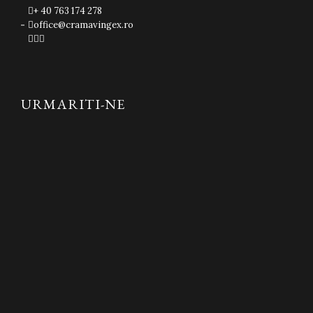
+ 40 763 174 278
office@cramavingex.ro



URMARITI-NE